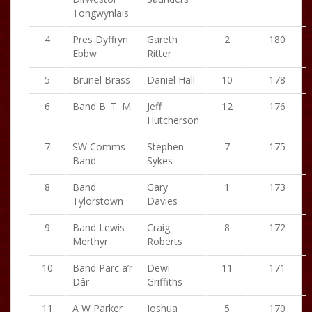
Tongwynlais
4
Pres Dyffryn
Gareth
2
180
Ebbw
Ritter
5
Brunel Brass
Daniel Hall
10
178
6
Band B. T. M.
Jeff
12
176
Hutcherson
7
SW Comms
Stephen
7
175
Band
Sykes
8
Band
Gary
1
173
Tylorstown
Davies
9
Band Lewis
Craig
8
172
Merthyr
Roberts
10
Band Parc a’r
Dewi
11
171
Dâr
Griffiths
11
A W Parker
Joshua
5
170