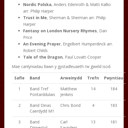
Nordic Polska
, Anders Edenroth & Matti Kallio
arr. Philip Harper
Trust in Me
, Sherman & Sherman arr. Philip
Harper
Fantasy on London Nursery Rhymes
, Dan
Price
An Evening Prayer
, Engelbert Humperdinck arr.
Robert Childs
Tale of the Dragon
, Paul Lovatt-Cooper
Mae canlyniadau llawn y gystadleuaeth i’w gweld isod.
Safle
Band
Arweinydd
Trefn
Pwyntiau
1
Band Tref
Matthew
14
184
Pontarddulais
Jenkins
2
Band Dinas
Chris Bond
4
183
Caerdydd M1
3
Band
Carl
13
181
Dirwestol
Saunders