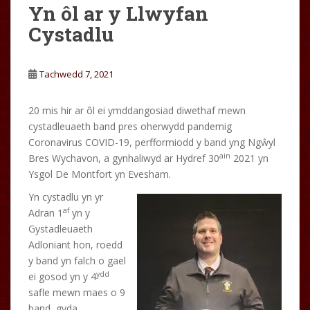
Yn ôl ar y Llwyfan
Cystadlu
Tachwedd 7, 2021
20 mis hir ar ôl ei ymddangosiad diwethaf mewn
cystadleuaeth band pres oherwydd pandemig
Coronavirus COVID-19, perfformiodd y band yng Ngŵyl
ain
Bres Wychavon, a gynhaliwyd ar Hydref 30
2021 yn
Ysgol De Montfort yn Evesham.
Yn cystadlu yn yr
af
Adran 1
yn y
Gystadleuaeth
Adloniant hon, roedd
y band yn falch o gael
ydd
ei gosod yn y 4
safle mewn maes o 9
band, gyda