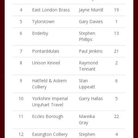
4
East London Brass
Jayne Murrill
19
5
Tylorstown
Gary Davies
1
6
Enderby
Stephen
13
Phillips
7
Pontarddulais
Paul Jenkins
21
8
Unison Kinneil
Raymond
2
Tennant
9
Hatfield & Askern
Stan
6
Colliery
Lippeatt
10
Yorkshire Imperial
Garry Hallas
5
Urquhart Travel
11
Eccles Borough
Mareika
22
Gray
12
Easington Colliery
Stephen
4