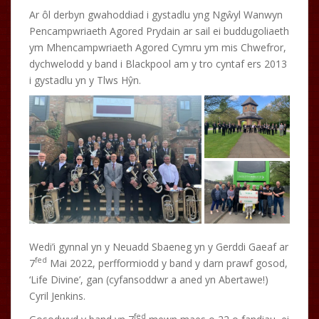
Ar ôl derbyn gwahoddiad i gystadlu yng Ngŵyl Wanwyn
Pencampwriaeth Agored Prydain ar sail ei buddugoliaeth
ym Mhencampwriaeth Agored Cymru ym mis Chwefror,
dychwelodd y band i Blackpool am y tro cyntaf ers 2013
i gystadlu yn y Tlws Hŷn.
Wedi’i gynnal yn y Neuadd Sbaeneg yn y Gerddi Gaeaf ar
fed
7
Mai 2022, perfformiodd y band y darn prawf gosod,
‘Life Divine’, gan (cyfansoddwr a aned yn Abertawe!)
Cyril Jenkins.
fed