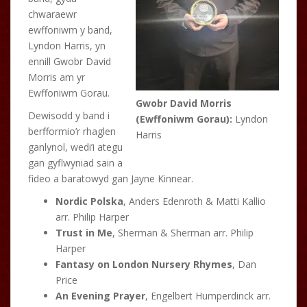
chwaraewr
ewffoniwm y band,
Lyndon Harris, yn
ennill Gwobr David
Morris am yr
Ewffoniwm Gorau.
Gwobr David Morris
Dewisodd y band i
(Ewffoniwm Gorau):
Lyndon
berfformio’r rhaglen
Harris
ganlynol, wedi’i ategu
gan gyflwyniad sain a
fideo a baratowyd gan Jayne Kinnear.
Nordic Polska
, Anders Edenroth & Matti Kallio
arr. Philip Harper
Trust in Me
, Sherman & Sherman arr. Philip
Harper
Fantasy on London Nursery Rhymes
, Dan
Price
An Evening Prayer
, Engelbert Humperdinck arr.