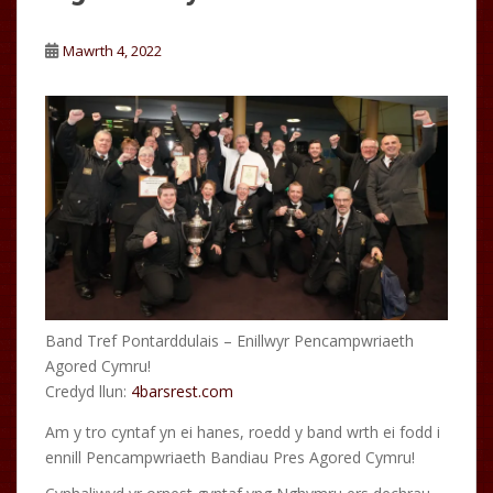
Mawrth 4, 2022
Band Tref Pontarddulais – Enillwyr Pencampwriaeth
Agored Cymru!
Credyd llun:
4barsrest.com
Am y tro cyntaf yn ei hanes, roedd y band wrth ei fodd i
ennill Pencampwriaeth Bandiau Pres Agored Cymru!