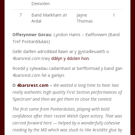
Deiniolen
7
Band Markham a’r
Jayne
1
Ardal
Thomas
Offerynnwr Gorau:
Lyndon Harris – Ewffoniwm (Band
Tref Pontarddulais)
Gellir darllen adroddiad llawn ar y gystadleuaeth o
4barsrest.com trwy
ddilyn y ddolen hon
.
Roedd y sylwadau cadarnhaol ar berfformiad y band gan
4barsrest.com fel a ganlyn:
O
4barsrest.com
–
We waited a long time to hear two
really authentic high quality First Section performances of
‘Spectrum’ and then we got them to close the contest.
The first came from Pontardulais, playing with bold
confidence after their recent Welsh Open victory. That was
carried forward here — helped by a wonderfully cohesive
reading by the MD which was stuck to like Aroldite glue by