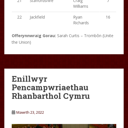
21
Staffordshire
Craig
7
Williams
22
Jackfield
Ryan
16
Richards
Offerynnwraig Gorau:
Sarah Curtis – Trombôn (Unite
the Union)
Enillwyr
Pencampwriaethau
Rhanbarthol Cymru
Mawrth 23, 2022