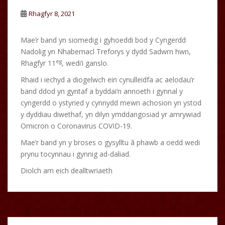
Rhagfyr 8, 2021
Mae’r band yn siomedig i gyhoeddi bod y Cyngerdd
Nadolig yn Nhabernacl Treforys y dydd Sadwrn hwn,
eg
Rhagfyr 11
, wedi’i ganslo.
Rhaid i iechyd a diogelwch ein cynulleidfa ac aelodau’r
band ddod yn gyntaf a byddai’n annoeth i gynnal y
cyngerdd o ystyried y cynnydd mewn achosion yn ystod
y dyddiau diwethaf, yn dilyn ymddangosiad yr amrywiad
Omicron o Coronavirus COVID-19.
Mae’r band yn y broses o gysylltu â phawb a oedd wedi
prynu tocynnau i gynnig ad-daliad.
Diolch am eich dealltwriaeth