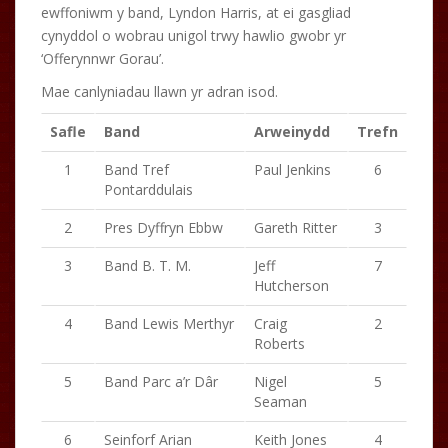
ewffoniwm y band, Lyndon Harris, at ei gasgliad
cynyddol o wobrau unigol trwy hawlio gwobr yr
‘Offerynnwr Gorau’.
Mae canlyniadau llawn yr adran isod.
Safle
Band
Arweinydd
Trefn
1
Band Tref
Paul Jenkins
6
Pontarddulais
2
Pres Dyffryn Ebbw
Gareth Ritter
3
3
Band B. T. M.
Jeff
7
Hutcherson
4
Band Lewis Merthyr
Craig
2
Roberts
5
Band Parc a’r Dâr
Nigel
5
Seaman
6
Seinforf Arian
Keith Jones
4