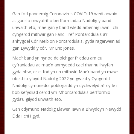
Gan fod pandemig Coronavirus COVID-19 wedi arwain
at ganslo mwyafrif o berfformiadau Nadolig y band
unwaith eto, mae gan y band wledd arbennig iawn i chi –
cyngerdd rhithwir gan Fand Tref Pontarddulais a’r
anhygoel Côr Meibion Pontarddulais, gyda ragarweiniad
gan Lywydd y côr, Mr Eric Jones.
Mae’r band yn hynod ddiolchgar i’r ddau am eu
cyfraniadau ac mae’n anrhydedd cael rhannu llwyfan
gyda nhw, er ei fod yn un rhithwir! Mae’r band yn mawr
obeithio y bydd Nadolig 2022 yn gweld y Cyngerdd
Nadolig cymunedol poblogaidd yn dychwelyd a’r cyfle i
bob sefydliad cerdd ym Mhontarddulais berfformio
gyda’u gilydd unwaith eto.
Gan ddymuno Nadolig Llawen iawn a Blwyddyn Newydd
Dda i chi i gyd.