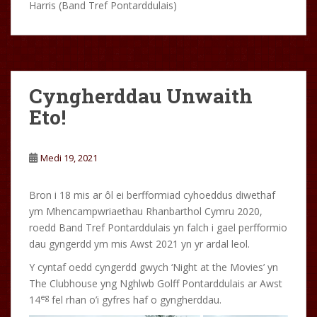
Harris (Band Tref Pontarddulais)
Cyngherddau Unwaith
Eto!
Medi 19, 2021
Bron i 18 mis ar ôl ei berfformiad cyhoeddus diwethaf
ym Mhencampwriaethau Rhanbarthol Cymru 2020,
roedd Band Tref Pontarddulais yn falch i gael perfformio
dau gyngerdd ym mis Awst 2021 yn yr ardal leol.
Y cyntaf oedd cyngerdd gwych ‘Night at the Movies’ yn
The Clubhouse yng Nghlwb Golff Pontarddulais ar Awst
eg
14
fel rhan o’i gyfres haf o gyngherddau.