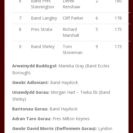
6
Band Pres
Derek
2
180
Stannington
Renshaw
7
Band Langley
Cliff Parker
6
178
8
Pres Strata
Richard
5
175
Marshall
9
Band Shirley
Tom
9
173
Stoneman
Arweinydd Buddugol:
Marieka Gray (Band Eccles
Borough)
Gwobr Adloniant:
Band Haydock
Unawdydd Gorau:
Morgan Hart – Tiwba Eb (Band
Shirley)
Baritonau Gorau:
Band Haydock
Adran Taro Gorau:
Pres Milton Keynes
Gwobr David Morris (Ewffoniwm Gorau):
Lyndon