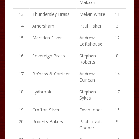
Malcolm
13
Thundersley Brass
Melvin White
11
14
Amersham
Paul Fisher
3
15
Marsden Silver
Andrew
12
Loftshouse
16
Sovereign Brass
Stephen
8
Roberts
17
Bo’ness & Carriden
Andrew
14
Duncan
18
Lydbrook
Stephen
17
Sykes
19
Crofton Silver
Dean Jones
15
20
Roberts Bakery
Paul Lovatt-
9
Cooper