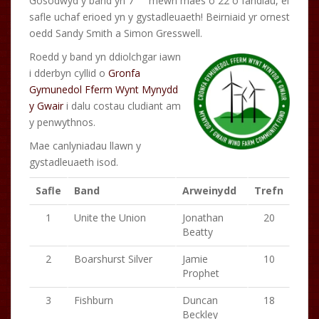
Gosodwyd y band yn 7
mewn maes o 22 o fandiau, ei
safle uchaf erioed yn y gystadleuaeth! Beirniaid yr ornest
oedd Sandy Smith a Simon Gresswell.
Roedd y band yn ddiolchgar iawn
i dderbyn cyllid o
Gronfa
Gymunedol Fferm Wynt Mynydd
y Gwair
i dalu costau cludiant am
y penwythnos.
Mae canlyniadau llawn y
gystadleuaeth isod.
Safle
Band
Arweinydd
Trefn
1
Unite the Union
Jonathan
20
Beatty
2
Boarshurst Silver
Jamie
10
Prophet
3
Fishburn
Duncan
18
Beckley