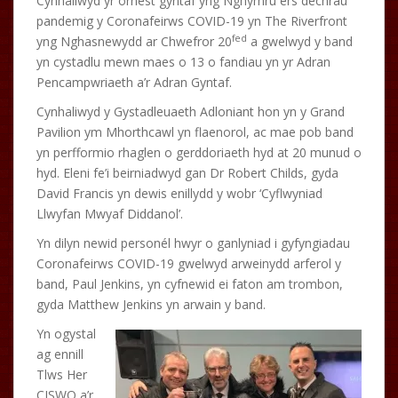
Cynhaliwyd yr ornest gyntaf yng Nghymru ers dechrau
pandemig y Coronafeirws COVID-19 yn The Riverfront
fed
yng Nghasnewydd ar Chwefror 20
a gwelwyd y band
yn cystadlu mewn maes o 13 o fandiau yn yr Adran
Pencampwriaeth a’r Adran Gyntaf.
Cynhaliwyd y Gystadleuaeth Adloniant hon yn y Grand
Pavilion ym Mhorthcawl yn flaenorol, ac mae pob band
yn perfformio rhaglen o gerddoriaeth hyd at 20 munud o
hyd. Eleni fe’i beirniadwyd gan Dr Robert Childs, gyda
David Francis yn dewis enillydd y wobr ‘Cyflwyniad
Llwyfan Mwyaf Diddanol’.
Yn dilyn newid personél hwyr o ganlyniad i gyfyngiadau
Coronafeirws COVID-19 gwelwyd arweinydd arferol y
band, Paul Jenkins, yn cyfnewid ei faton am trombon,
gyda Matthew Jenkins yn arwain y band.
Yn ogystal
ag ennill
Tlws Her
CISWO a’r