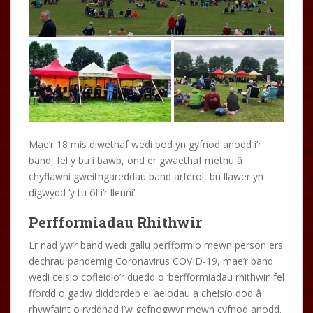
Mae’r 18 mis diwethaf wedi bod yn gyfnod anodd i’r
band, fel y bu i bawb, ond er gwaethaf methu â
chyflawni gweithgareddau band arferol, bu llawer yn
digwydd ‘y tu ôl i’r llenni’.
Perfformiadau Rhithwir
Er nad yw’r band wedi gallu perfformio mewn person ers
dechrau pandemig Coronavirus COVID-19, mae’r band
wedi ceisio cofleidio’r duedd o ‘berfformiadau rhithwir’ fel
ffordd o gadw diddordeb ei aelodau a cheisio dod â
rhywfaint o ryddhad i’w gefnogwyr mewn cyfnod anodd.