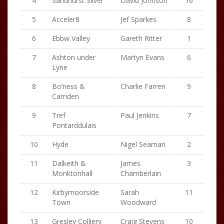
4
Sandhurst Silver
David Johnson
16
5
Acceler8
Jef Sparkes
8
6
Ebbw Valley
Gareth Ritter
1
7
Ashton under
Martyn Evans
6
Lyne
8
Bo’ness &
Charlie Farren
9
Carriden
9
Tref
Paul Jenkins
7
Pontarddulais
10
Hyde
Nigel Seaman
2
11
Dalkeith &
James
3
Monktonhall
Chamberlain
12
Kirbymoorside
Sarah
11
Town
Woodward
13
Gresley Colliery
Craig Stevens
10