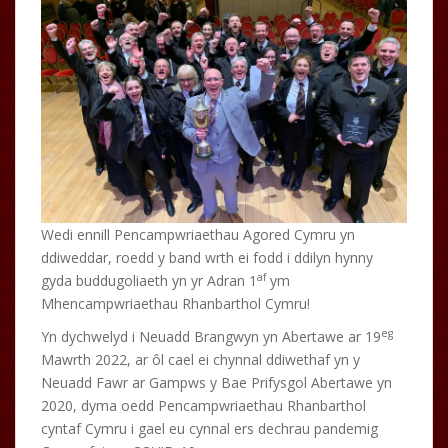
Wedi ennill Pencampwriaethau Agored Cymru yn
ddiweddar, roedd y band wrth ei fodd i ddilyn hynny
af
gyda buddugoliaeth yn yr Adran 1
ym
Mhencampwriaethau Rhanbarthol Cymru!
eg
Yn dychwelyd i Neuadd Brangwyn yn Abertawe ar 19
Mawrth 2022, ar ôl cael ei chynnal ddiwethaf yn y
Neuadd Fawr ar Gampws y Bae Prifysgol Abertawe yn
2020, dyma oedd Pencampwriaethau Rhanbarthol
cyntaf Cymru i gael eu cynnal ers dechrau pandemig