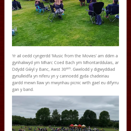
Yr ail oedd cyngerdd ‘Music from the Movies’ am ddim a
gynhaliwyd ym Mharc Coed Bach ym Mhontarddulais, ar
ain
Ddydd Gŵyl y Banc, Awst 30
. Gwelodd y digwyddiad
gynulleidfa yn niferu yn y cannoedd gyda chadeiriau
gardd mewn llaw yn mwynhau picnic wrth gael eu difyrru
gan y band.