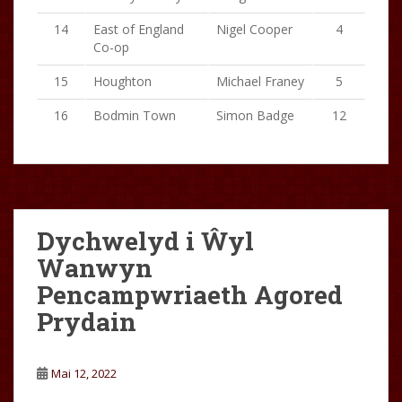
14
East of England
Nigel Cooper
4
Co-op
15
Houghton
Michael Franey
5
16
Bodmin Town
Simon Badge
12
Dychwelyd i Ŵyl
Wanwyn
Pencampwriaeth Agored
Prydain
Mai 12, 2022