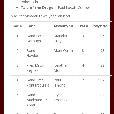
Robert Childs
Tale of the Dragon
, Paul Lovatt-Cooper
Mae canlyniadau llawn yr adran isod.
Safle
Band
Arweinydd
Trefn
Pwyntiau
1
Band Eccles
Marieka
3
195
Borough
Gray
2
Band
Mark Quinn
8
193
Haydock
3
Pres Milton
Jonathan
4
188
Keynes
Mott
4
Band Tref
Paul
7
187
Pontarddulais
Jenkins
5
Band
Jayne
1
184
Markham a’r
Thomas
Ardal