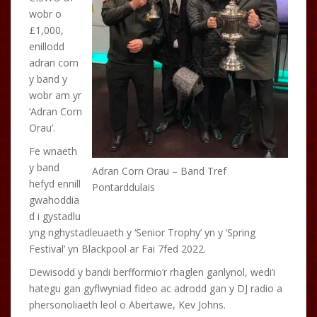
wobr o
£1,000,
enillodd
adran corn
y band y
wobr am yr
‘Adran Corn
Orau’.
Fe wnaeth
y band
Adran Corn Orau – Band Tref
hefyd ennill
Pontarddulais
gwahoddia
d i gystadlu
yng nghystadleuaeth y ‘Senior Trophy’ yn y ‘Spring
Festival’ yn Blackpool ar Fai 7fed 2022.
Dewisodd y bandi berfformio’r rhaglen ganlynol, wedi’i
hategu gan gyflwyniad fideo ac adrodd gan y DJ radio a
phersonoliaeth leol o Abertawe, Kev Johns.