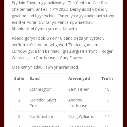
Prydain Fawr, a gynhaliwyd yn The Centaur, Cae Ras
eg
Cheltenham, ar Fedi 17
2022. Derbyniodd y band y
gwahoddiad i gynrychioli Cymru yn y gystadleuaeth trwy
ennill yr Adran Gyntaf yn Pencampwriaethau
Rhanbarthol Cymru ym mis Mawrth.
Roedd gofyn i bob un o’r 16 band oedd yn cystadlu
berfformio’r darn prawf gosod ‘Trittico’ gan James
Curnow, gyda thri beirniad i greu argraff arnynt – Roger
Webster, Ian Porthouse a Gary Davies.
Mae canlyniadau llawn yr adran isod.
Safle
Band
Arweinydd
Trefn
1
Stannington
Sam Fisher
15
2
Marsden Silver
Andrew
13
Prize
Lofthouse
3
Staffordshire
Craig Williams
14