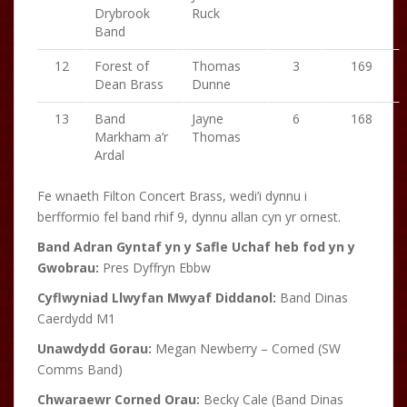
Drybrook
Ruck
Band
12
Forest of
Thomas
3
169
Dean Brass
Dunne
13
Band
Jayne
6
168
Markham a’r
Thomas
Ardal
Fe wnaeth Filton Concert Brass, wedi’i dynnu i
berfformio fel band rhif 9, dynnu allan cyn yr ornest.
Band Adran Gyntaf yn y Safle Uchaf heb fod yn y
Gwobrau:
Pres Dyffryn Ebbw
Cyflwyniad Llwyfan Mwyaf Diddanol:
Band Dinas
Caerdydd M1
Unawdydd Gorau:
Megan Newberry – Corned (SW
Comms Band)
Chwaraewr Corned Orau:
Becky Cale (Band Dinas