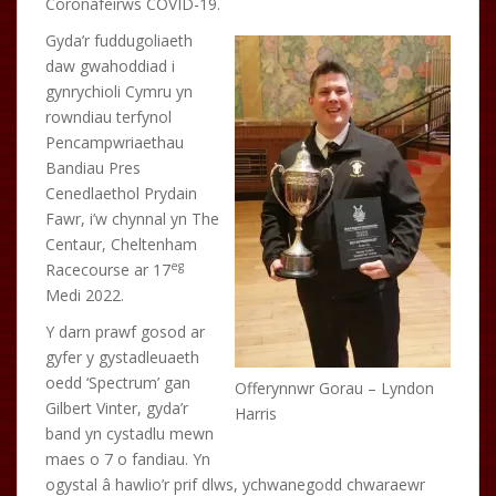
Coronafeirws COVID-19.
Gyda’r fuddugoliaeth
daw gwahoddiad i
gynrychioli Cymru yn
rowndiau terfynol
Pencampwriaethau
Bandiau Pres
Cenedlaethol Prydain
Fawr, i’w chynnal yn The
Centaur, Cheltenham
eg
Racecourse ar 17
Medi 2022.
Y darn prawf gosod ar
gyfer y gystadleuaeth
oedd ‘Spectrum’ gan
Offerynnwr Gorau – Lyndon
Gilbert Vinter, gyda’r
Harris
band yn cystadlu mewn
maes o 7 o fandiau. Yn
ogystal â hawlio’r prif dlws, ychwanegodd chwaraewr