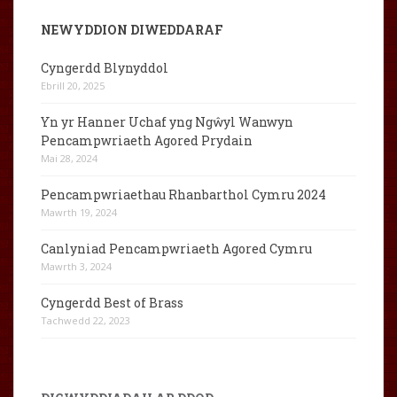
NEWYDDION DIWEDDARAF
Cyngerdd Blynyddol
Ebrill 20, 2025
Yn yr Hanner Uchaf yng Ngŵyl Wanwyn
Pencampwriaeth Agored Prydain
Mai 28, 2024
Pencampwriaethau Rhanbarthol Cymru 2024
Mawrth 19, 2024
Canlyniad Pencampwriaeth Agored Cymru
Mawrth 3, 2024
Cyngerdd Best of Brass
Tachwedd 22, 2023