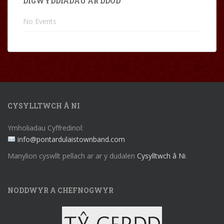
DIGWYDDIADAU AR DDOD
No Events
CYSYLLTWCH Â NI
Ymholiadau Cyffredinol:
info@pontardulaistownband.com
Manylion cyswllt pellach ar ar y dudalen
Cysylltwch â Ni
.
NODDWYR A CHEFNOGWYR