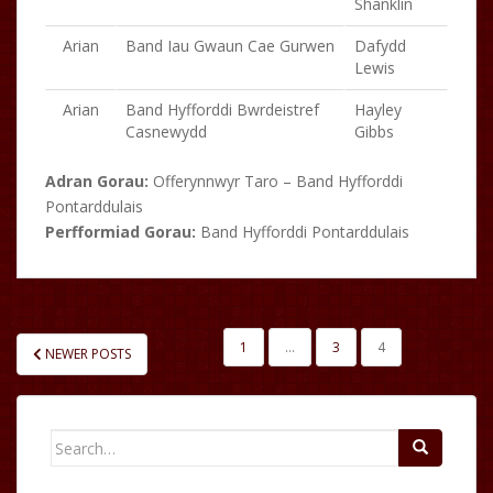
Shanklin
Arian
Band Iau Gwaun Cae Gurwen
Dafydd
Lewis
Arian
Band Hyfforddi Bwrdeistref
Hayley
Casnewydd
Gibbs
Adran Gorau:
Offerynnwyr Taro – Band Hyfforddi
Pontarddulais
Perfformiad Gorau:
Band Hyfforddi Pontarddulais
LLYWIO
1
…
3
4
NEWER POSTS
COFNODION
Search
for: