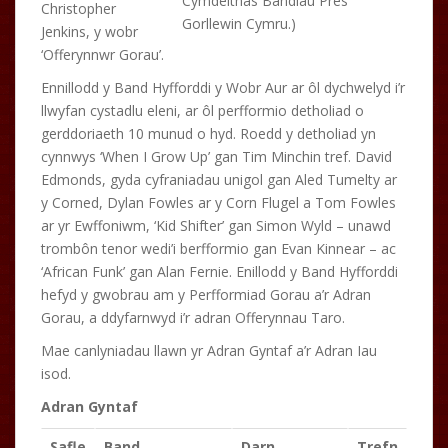
Cymdeithas Bandiau Pres
Christopher
Gorllewin Cymru.)
Jenkins, y wobr
‘Offerynnwr Gorau’.
Ennillodd y Band Hyfforddi y Wobr Aur ar ôl dychwelyd i’r
llwyfan cystadlu eleni, ar ôl perfformio detholiad o
gerddoriaeth 10 munud o hyd. Roedd y detholiad yn
cynnwys ‘When I Grow Up’ gan Tim Minchin tref. David
Edmonds, gyda cyfraniadau unigol gan Aled Tumelty ar
y Corned, Dylan Fowles ar y Corn Flugel a Tom Fowles
ar yr Ewffoniwm, ‘Kid Shifter’ gan Simon Wyld – unawd
trombôn tenor wedi’i berfformio gan Evan Kinnear – ac
‘African Funk’ gan Alan Fernie. Enillodd y Band Hyfforddi
hefyd y gwobrau am y Perfformiad Gorau a’r Adran
Gorau, a ddyfarnwyd i’r adran Offerynnau Taro.
Mae canlyniadau llawn yr Adran Gyntaf a’r Adran Iau
isod.
Adran Gyntaf
Safle
Band
Darn
Trefn