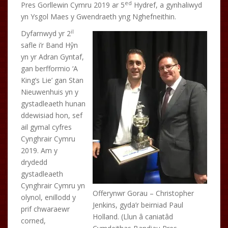
ed
Pres Gorllewin Cymru 2019 ar 5
Hydref, a gynhaliwyd
yn Ysgol Maes y Gwendraeth yng Nghefneithin.
il
Dyfarnwyd yr 2
safle i’r Band Hŷn
yn yr Adran Gyntaf,
gan berfformio ‘A
King’s Lie’ gan Stan
Nieuwenhuis yn y
gystadleaeth hunan
ddewisiad hon, sef
ail gymal cyfres
Cynghrair Cymru
2019. Am y
drydedd
gystadleaeth
Cynghrair Cymru yn
Offerynwr Gorau – Christopher
olynol, enillodd y
Jenkins, gyda’r beirniad Paul
prif chwaraewr
Holland. (Llun â caniatâd
corned,