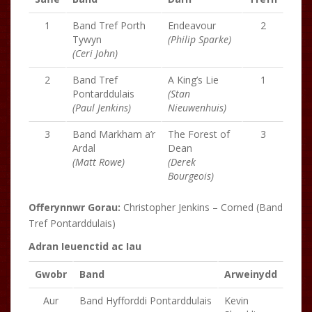
1
Band Tref Porth
Endeavour
2
Tywyn
(Philip Sparke)
(Ceri John)
2
Band Tref
A King’s Lie
1
Pontarddulais
(Stan
(Paul Jenkins)
Nieuwenhuis)
3
Band Markham a’r
The Forest of
3
Ardal
Dean
(Matt Rowe)
(Derek
Bourgeois)
Offerynnwr Gorau:
Christopher Jenkins – Corned (Band
Tref Pontarddulais)
Adran Ieuenctid ac Iau
Gwobr
Band
Arweinydd
Aur
Band Hyfforddi Pontarddulais
Kevin