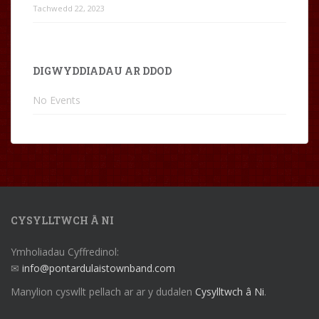
Tachwedd 22, 2023
DIGWYDDIADAU AR DDOD
No Events
CYSYLLTWCH Â NI
Ymholiadau Cyffredinol:
✉
info@pontardulaistownband.com
Manylion cyswllt pellach ar ar y dudalen
Cysylltwch â Ni
.