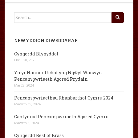
Search
for:
NEWYDDION DIWEDDARAF
Cyngerdd Blynyddol
Ebrill 20, 2025
Yn yr Hanner Uchaf yng Ngŵyl Wanwyn
Pencampwriaeth Agored Prydain
Mai 28, 2024
Pencampwriaethau Rhanbarthol Cymru 2024
Mawrth 19, 2024
Canlyniad Pencampwriaeth Agored Cymru
Mawrth 3, 2024
Cyngerdd Best of Brass