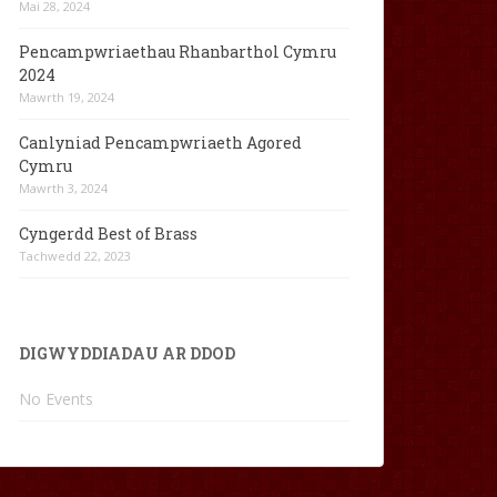
Mai 28, 2024
Pencampwriaethau Rhanbarthol Cymru
2024
Mawrth 19, 2024
Canlyniad Pencampwriaeth Agored
Cymru
Mawrth 3, 2024
Cyngerdd Best of Brass
Tachwedd 22, 2023
DIGWYDDIADAU AR DDOD
No Events