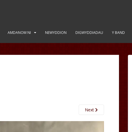
AMDANOM NI
NEWYDDION
DIGWYDDIADAU
Y BAND
Next