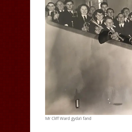
Mr Cliff Ward gyda’i fand