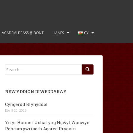
ACADEMI BRASS @ BONT
HANES
CY
Search
for:
NEWYDDION DIWEDDARAF
Cyngerdd Blynyddol
Ebrill 20, 2025
Yn yr Hanner Uchaf yng Ngŵyl Wanwyn
Pencampwriaeth Agored Prydain