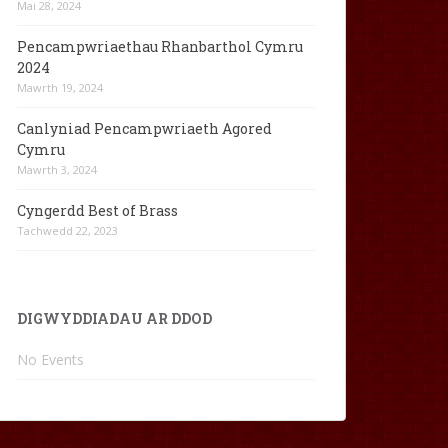
Mai 28, 2024
Pencampwriaethau Rhanbarthol Cymru
2024
Mawrth 19, 2024
Canlyniad Pencampwriaeth Agored
Cymru
Mawrth 3, 2024
Cyngerdd Best of Brass
Tachwedd 22, 2023
DIGWYDDIADAU AR DDOD
No Events