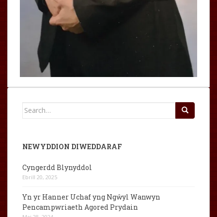
Search
for:
NEWYDDION DIWEDDARAF
Cyngerdd Blynyddol
Ebrill 20, 2025
Yn yr Hanner Uchaf yng Ngŵyl Wanwyn
Pencampwriaeth Agored Prydain
Mai 28, 2024