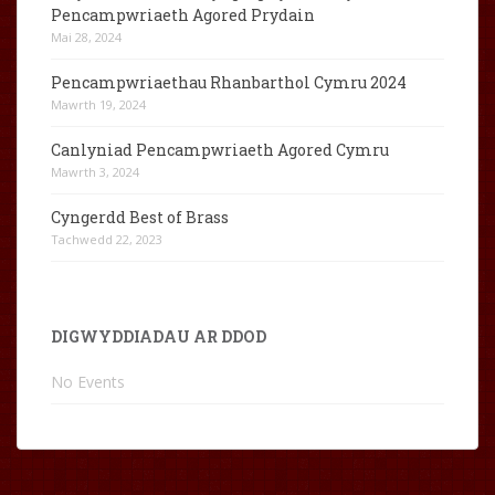
Pencampwriaeth Agored Prydain
Mai 28, 2024
Pencampwriaethau Rhanbarthol Cymru 2024
Mawrth 19, 2024
Canlyniad Pencampwriaeth Agored Cymru
Mawrth 3, 2024
Cyngerdd Best of Brass
Tachwedd 22, 2023
DIGWYDDIADAU AR DDOD
No Events