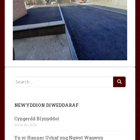
Search
for:
NEWYDDION DIWEDDARAF
Cyngerdd Blynyddol
Ebrill 20, 2025
Yn yr Hanner Uchaf yng Ngŵyl Wanwyn