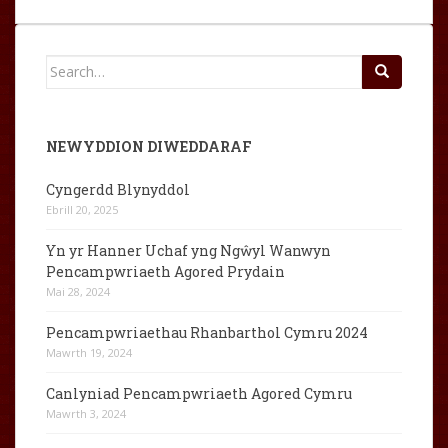
Search
for:
NEWYDDION DIWEDDARAF
Cyngerdd Blynyddol
Ebrill 20, 2025
Yn yr Hanner Uchaf yng Ngŵyl Wanwyn
Pencampwriaeth Agored Prydain
Mai 28, 2024
Pencampwriaethau Rhanbarthol Cymru 2024
Mawrth 19, 2024
Canlyniad Pencampwriaeth Agored Cymru
Mawrth 3, 2024