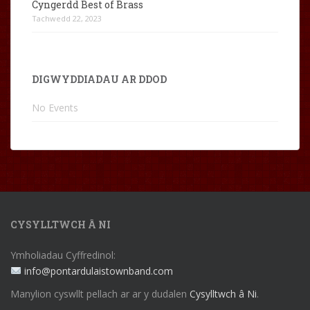
Cyngerdd Best of Brass
Tachwedd 22, 2023
DIGWYDDIADAU AR DDOD
No Events
CYSYLLTWCH Â NI
Ymholiadau Cyffredinol:
info@pontardulaistownband.com
Manylion cyswllt pellach ar ar y dudalen
Cysylltwch â Ni
.