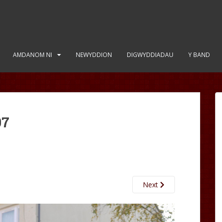
AMDANOM NI
NEWYDDION
DIGWYDDIADAU
Y BAND
07
Next