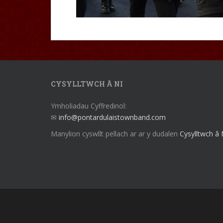
CYSYLLTWCH Â NI
Ymholiadau Cyffredinol:
✉
info@pontardulaistownband.com
Manylion cyswllt pellach ar ar y dudalen
Cysylltwch â 