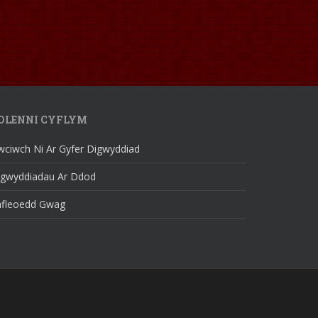
OLENNI CYFLYM
wciwch Ni Ar Gyfer Digwyddiad
igwyddiadau Ar Ddod
afleoedd Gwag