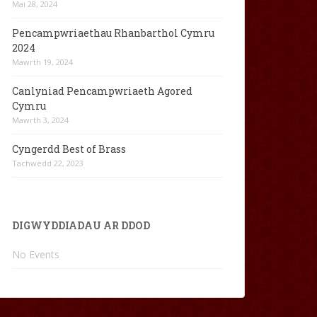
Mai 28, 2024
Pencampwriaethau Rhanbarthol Cymru
2024
Mawrth 19, 2024
Canlyniad Pencampwriaeth Agored
Cymru
Mawrth 3, 2024
Cyngerdd Best of Brass
Tachwedd 22, 2023
DIGWYDDIADAU AR DDOD
No Events