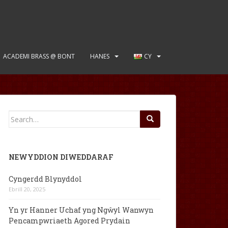
ACADEMI BRASS @ BONT
HANES
CY
Search
for:
NEWYDDION DIWEDDARAF
Cyngerdd Blynyddol
Ebrill 20, 2025
Yn yr Hanner Uchaf yng Ngŵyl Wanwyn
Pencampwriaeth Agored Prydain