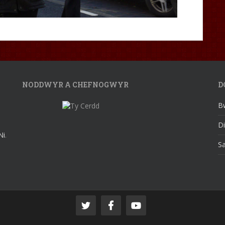
NODDWYR A CHEFNOGWYR
D
B
D
Ni
.
S